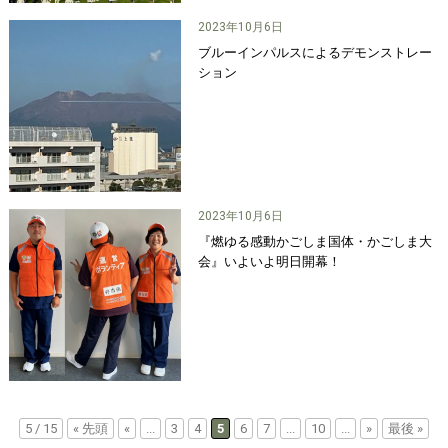
2023年10月6日
ブルーインパルスによるデモンストレー
ション
2023年10月6日
『燃ゆる感動かごしま国体・かごしま大
会』いよいよ明日開幕！
5 / 15
« 先頭
«
...
3
4
5
6
7
...
10
...
»
最後 »